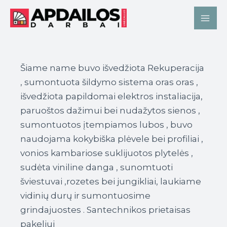
Pereiti
Mai
prie
Me
turinio
Šiame name buvo išvedžiota Rekuperacija
, sumontuota šildymo sistema oras oras ,
išvedžiota papildomai elektros instaliacija,
paruoštos dažimui bei nudažytos sienos ,
sumontuotos įtempiamos lubos , buvo
naudojama kokybiška plėvele bei profiliai ,
vonios kambariose suklijuotos plytelės ,
sudėta viniline danga , sunomtuoti
šviestuvai ,rozetes bei jungikliai, laukiame
vidinių durų ir sumontuosime
grindajuostes . Santechnikos prietaisas
pakeliui