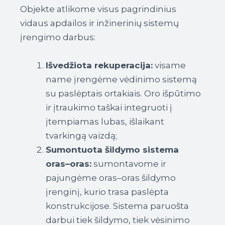
Objekte atlikome visus pagrindinius
vidaus apdailos ir inžinerinių sistemų
įrengimo darbus:
Išvedžiota rekuperacija:
visame
name įrengėme vėdinimo sistemą
su paslėptais ortakiais. Oro išpūtimo
ir įtraukimo taškai integruoti į
įtempiamas lubas, išlaikant
tvarkingą vaizdą;
Sumontuota šildymo sistema
oras–oras:
sumontavome ir
pajungėme oras–oras šildymo
įrenginį, kurio trasa paslėpta
konstrukcijose. Sistema paruošta
darbui tiek šildymo, tiek vėsinimo