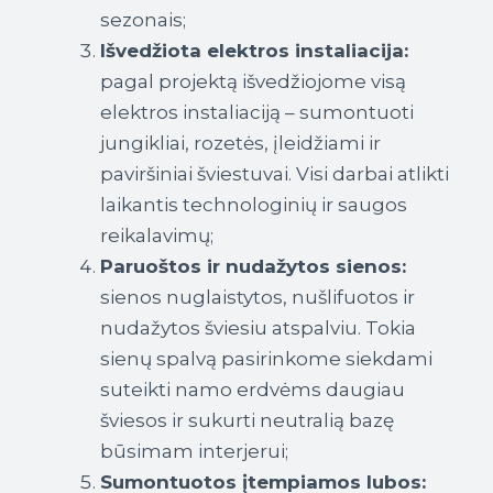
sezonais;
Išvedžiota elektros instaliacija:
pagal projektą išvedžiojome visą
elektros instaliaciją – sumontuoti
jungikliai, rozetės, įleidžiami ir
paviršiniai šviestuvai. Visi darbai atlikti
laikantis technologinių ir saugos
reikalavimų;
Paruoštos ir nudažytos sienos:
sienos nuglaistytos, nušlifuotos ir
nudažytos šviesiu atspalviu. Tokia
sienų spalvą pasirinkome siekdami
suteikti namo erdvėms daugiau
šviesos ir sukurti neutralią bazę
būsimam interjerui;
Sumontuotos įtempiamos lubos: