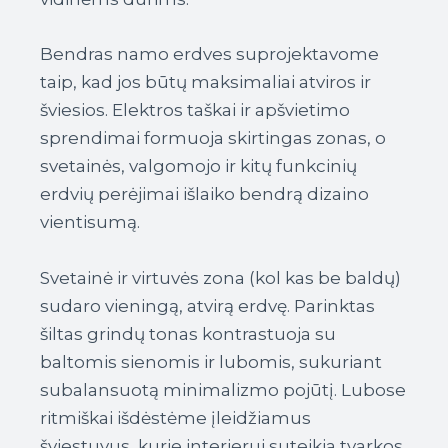
Bendras namo erdves suprojektavome
taip, kad jos būtų maksimaliai atviros ir
šviesios. Elektros taškai ir apšvietimo
sprendimai formuoja skirtingas zonas, o
svetainės, valgomojo ir kitų funkcinių
erdvių perėjimai išlaiko bendrą dizaino
vientisumą.
Svetainė ir virtuvės zona (kol kas be baldų)
sudaro vieningą, atvirą erdvę. Parinktas
šiltas grindų tonas kontrastuoja su
baltomis sienomis ir lubomis, sukuriant
subalansuotą minimalizmo pojūtį. Lubose
ritmiškai išdėstėme įleidžiamus
šviestuvus, kurie interjerui suteikia tvarkos