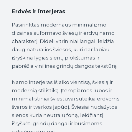
Erdvės ir interjeras
Pasirinktas modernaus minimalizmo
dizainas suformavo šviesų ir erdvų namo
charakterį. Dideli vitrininiai langai įleidžia
daug natūralios šviesos, kuri dar labiau
išryškina lygias sienų plokštumas ir
pabrėžia vinilinės grindų dangos tekstūrą.
Namo interjeras išlaiko vientisą, šviesią ir
modernią stilistiką. Įtempiamos lubos ir
minimalistiniai šviestuvai suteikia erdvėms
švaros ir tvarkos įspūdį. Šviesiai nudažytos
sienos kuria neutralų foną, leidžiantį
išryškėti grindų dangai ir būsimoms
vidinėms durims.