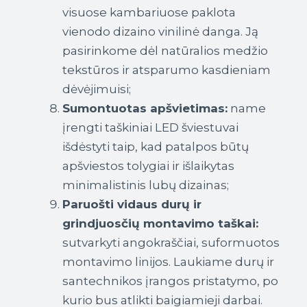
visuose kambariuose paklota
vienodo dizaino vinilinė danga. Ją
pasirinkome dėl natūralios medžio
tekstūros ir atsparumo kasdieniam
dėvėjimuisi;
Sumontuotas apšvietimas:
name
įrengti taškiniai LED šviestuvai
išdėstyti taip, kad patalpos būtų
apšviestos tolygiai ir išlaikytas
minimalistinis lubų dizainas;
Paruošti vidaus durų ir
grindjuosčių montavimo taškai:
sutvarkyti angokraščiai, suformuotos
montavimo linijos. Laukiame durų ir
santechnikos įrangos pristatymo, po
kurio bus atlikti baigiamieji darbai.