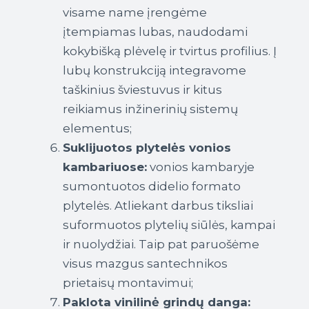
visame name įrengėme
įtempiamas lubas, naudodami
kokybišką plėvelę ir tvirtus profilius. Į
lubų konstrukciją integravome
taškinius šviestuvus ir kitus
reikiamus inžinerinių sistemų
elementus;
Suklijuotos plytelės vonios
kambariuose:
vonios kambaryje
sumontuotos didelio formato
plytelės. Atliekant darbus tiksliai
suformuotos plytelių siūlės, kampai
ir nuolydžiai. Taip pat paruošėme
visus mazgus santechnikos
prietaisų montavimui;
Paklota vinilinė grindų danga: