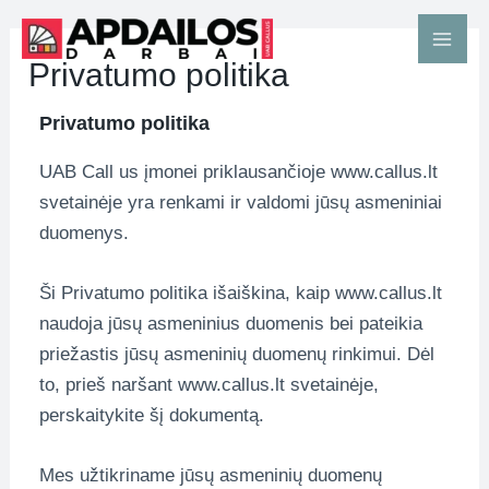
Pereiti
Mai
prie
Privatumo politika
Men
turinio
Privatumo politika
UAB Call us įmonei priklausančioje www.callus.lt
svetainėje yra renkami ir valdomi jūsų asmeniniai
duomenys.
Ši Privatumo politika išaiškina, kaip www.callus.lt
naudoja jūsų asmeninius duomenis bei pateikia
priežastis jūsų asmeninių duomenų rinkimui. Dėl
to, prieš naršant www.callus.lt svetainėje,
perskaitykite šį dokumentą.
Mes užtikriname jūsų asmeninių duomenų