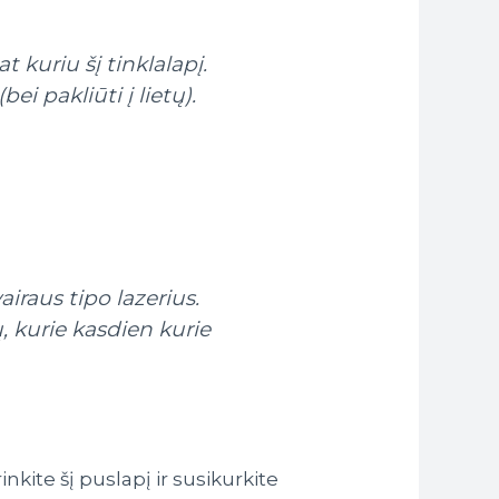
 kuriu šį tinklalapį.
ei pakliūti į lietų).
iraus tipo lazerius.
ų, kurie kasdien kurie
trinkite šį puslapį ir susikurkite