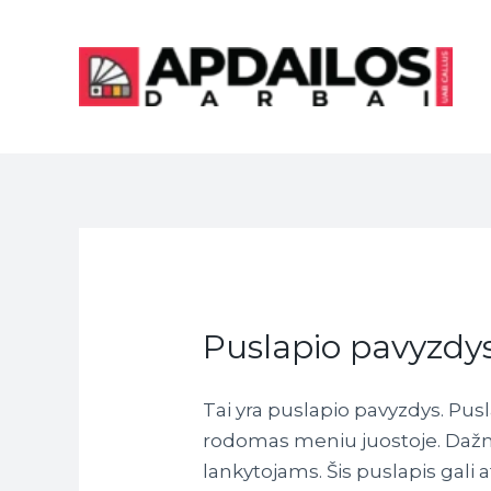
Pereiti
prie
turinio
Puslapio pavyzdy
Tai yra puslapio pavyzdys. Pusla
rodomas meniu juostoje. Dažnia
lankytojams. Šis puslapis gali a