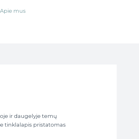
Apie mus
+370 601
74024
etoje ir daugelyje temų
e tinklalapis pristatomas