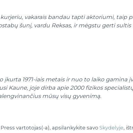
kurjeriu, vakarais bandau tapti aktoriumi, taip pat
tabų šunį, vardu Reksas, ir mėgstu gerti sultis (b
kurta 1971-iais metais ir nuo to laiko gamina įva
usi Kaune, joje dirba apie 2000 fizikos specialist
alengvinančius mūsų visų gyvenimą.
ress vartotojas(-a), apsilankykite savo
Skydelyje
, iš