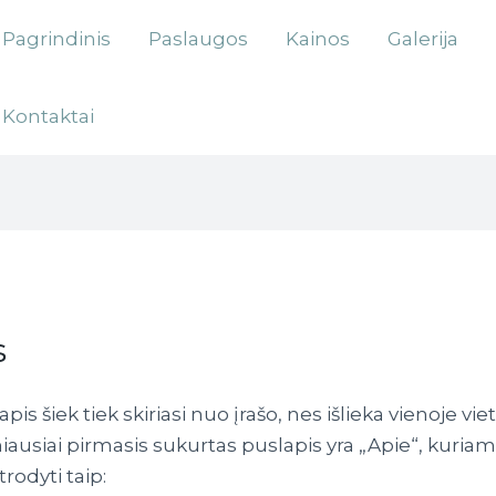
Pagrindinis
Paslaugos
Kainos
Galerija
Kontaktai
s
pis šiek tiek skiriasi nuo įrašo, nes išlieka vienoje vi
usiai pirmasis sukurtas puslapis yra „Apie“, kuriam
trodyti taip: