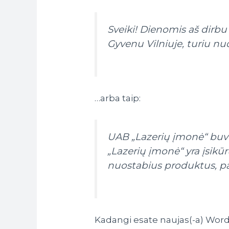
Sveiki! Dienomis aš dirbu 
Gyvenu Vilniuje, turiu nuos
…arba taip:
UAB „Lazerių įmonė“ buvo į
„Lazerių įmonė“ yra įsikūr
nuostabius produktus, p
Kadangi esate naujas(-a) WordP